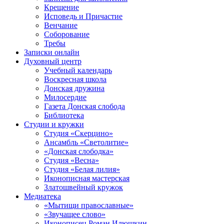
Крещение
Исповедь и Причастие
Венчание
Соборование
Требы
Записки онлайн
Духовный центр
Учебный календарь
Воскресная школа
Донская дружина
Милосердие
Газета Донская слобода
Библиотека
Студии и кружки
Студия «Скерцино»
Ансамбль «Светолитие»
«Донская слободка»
Студия «Весна»
Студия «Белая лилия»
Иконописная мастерская
Златошвейный кружок
Медиатека
«Мытищи православные»
«Звучащее слово»
Иконописец Роман Илюшкин