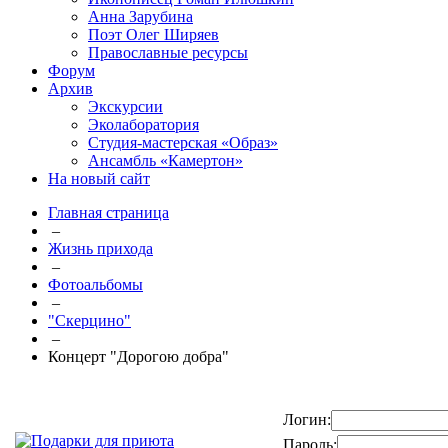
Анна Зарубина
Поэт Олег Ширяев
Православные ресурсы
Форум
Архив
Экскурсии
Эколаборатория
Студия-мастерская «Образ»
Ансамбль «Камертон»
На новый сайт
Главная страница
–
Жизнь прихода
–
Фотоальбомы
–
"Скерцино"
–
Концерт "Дорогою добра"
Логин:
Пароль: