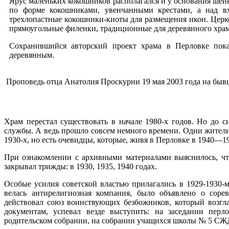
Ярус маленьких кокошников располагался и у основания ше
по форме кокошниками, увенчанными крестами, а над 
трехлопастные кокошники-киоты для размещения икон. Церк
прямоугольные филенки, традиционные для деревянного храм
Сохранившийся авторский проект храма в Перловке показ
деревянным.
Проповедь отца Анатолия Проскурни 19 мая 2003 года на быв
Храм перестал существовать в начале 1980-х годов. Но до с
службы. А ведь прошло совсем немного времени. Одни жители 
1930-х, но есть очевидцы, которые, живя в Перловке в 1940—19
При ознакомлении с архивными материалами выяснилось, ч
закрывал трижды: в 1930, 1935, 1940 годах.
Особые усилия советской властью прилагались в 1929-1930-
велась антирелигиозная компания, было объявлено о сор
действовал союз воинствующих безбожников, который возгла
документам, успевал везде выступить: на заседании перло
родительском собрании, на собрании учащихся школы № 5 СЖ