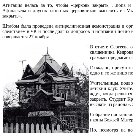
Агитация велась за то, чтобы «церковь закрыть, ...попа и
Афанасьева и других злостных церковников выселить из Мы
закрыть».
Штабом была проведена антирелигиозная демонстрация и орг
следствием в ЧК и после долгих допросов и истязаний погиб 
совершается 27 ноября.
В отчете Сергеева 
священника Кедрова
граждан предлагает 
Граждане, присутств
одно и то же лицо п
Учительницы, подвод
детский клуб. Учите
ждут, когда решитс
закрыть. Студент К
выслать из района».
Собрание постановил
иконы Божьей Матери
Но, несмотря на вс