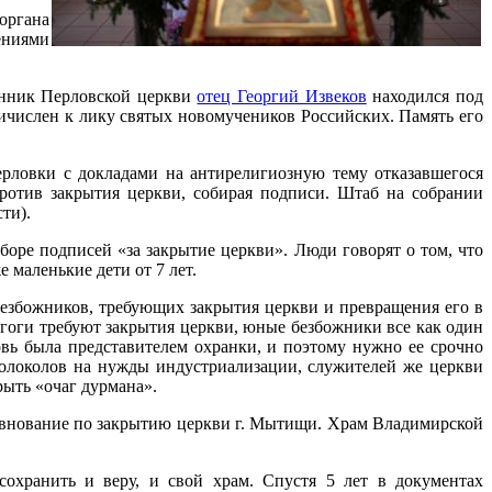
органа
ениями
щенник Перловской церкви
отец Георгий Извеков
находился под
ричислен к лику святых новомучеников Российских. Память его
Перловки с докладами на антирелигиозную тему отказавшегося
против закрытия церкви, собирая подписи. Штаб на собрании
ти).
оре подписей «за закрытие церкви». Люди говорят о том, что
 маленькие дети от 7 лет.
безбожников, требующих закрытия церкви и превращения его в
дагоги требуют закрытия церкви, юные безбожники все как один
овь была представителем охранки, и поэтому нужно ее срочно
колоколов на нужды индустриализации, служителей же церкви
рыть «очаг дурмана».
ревнование по закрытию церкви г. Мытищи. Храм Владимирской
охранить и веру, и свой храм. Спустя 5 лет в документах