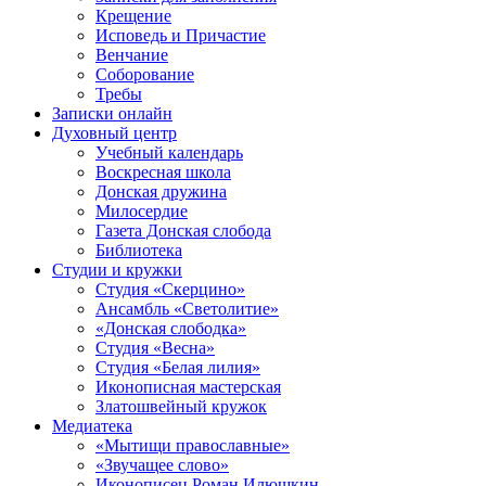
Крещение
Исповедь и Причастие
Венчание
Соборование
Требы
Записки онлайн
Духовный центр
Учебный календарь
Воскресная школа
Донская дружина
Милосердие
Газета Донская слобода
Библиотека
Студии и кружки
Студия «Скерцино»
Ансамбль «Светолитие»
«Донская слободка»
Студия «Весна»
Студия «Белая лилия»
Иконописная мастерская
Златошвейный кружок
Медиатека
«Мытищи православные»
«Звучащее слово»
Иконописец Роман Илюшкин