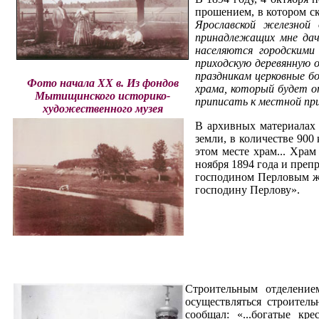
прошением, в котором ск
Ярославской железной
принадлежащих мне дач 
населяются городскими
приходскую деревянную 
праздникам церковные б
Фото начала XX в. Из фондов
храма, который будет о
Мытищинского историко-
приписать к местной при
художественного музея
В архивных материалах 
земли, в количестве 900
этом месте храм... Хра
ноября 1894 года и преп
господином Перловым же
господину Перлову».
Строительным отделение
осуществляться строитель
сообщал: «...богатые кр