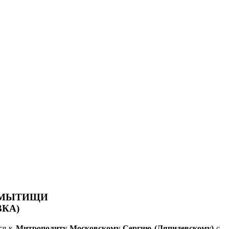
А МЫТИЩИ
КА)
ся к
Митрополиту Московскому Сергию (Ляпидевскому)
с