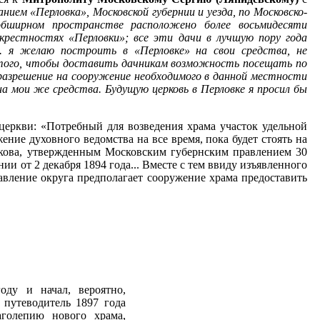
нием «Перловка», Московской губернии и уезда, по Московско-
обширном пространстве расположено более восьмидесяти
окрестностях «Перловки»; все эти дачи в лучшую пору года
.. я желаю построить в «Перловке» на свои средства, не
 того, чтобы доставить дачникам возможность посещать по
азрешение на сооружение необходимого в данной местности
а мои же средства. Будущую церковь в Перловке я просил бы
церкви: «Потребный для возведения храма участок удельной
ение духовного ведомства на все время, пока будет стоять на
Зыкова, утвержденным Московским губернским правлением 30
 от 2 декабря 1894 года... Вместе с тем ввиду изъявленного
вление округа предполагает сооружение храма предоставить
оду и начал, вероятно,
 путеводитель 1897 года
аголепию нового храма,