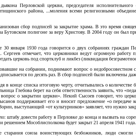
 дьякона Перловской церкви, председателя исполнительного 
тищинского района, ...моления всеми религиозными объедин
анизован сбор подписей за закрытие храма. В это время свя
на Бутовском полигоне за веру Христову. В 2004 году он был п
от 30 января 1930 года говорится о двух собраниях граждан 
. Сергеев отмечает, что церковники ведут огромную работу 
отдать церковь под спортклуб и ликбез (ликвидация безграмотнос
овавшие на собрании, поднимают вопрос о недобросовестном сб
одписывается по десять раз. В сбор подписей были включены даже
я в конце списка итоговую черту, отчитывались о количестве 
льница Глебова берет на себя ответственность заявить, что «пе
я вопрос о закрытии церкви». Некий Сысоев говорит, что церк
рысанов поддерживает его и вносит предложение «о передаче 
 Зорин, выступающий «от культурников» заявляет, что нужно зак
о: штабу довести работу в Перловке до конца и вызвать на со
 решением Мособлисполкома будет закрыт 21 апреля 1941 года.
е старания союза воинствующих безбожников, люди смогли с