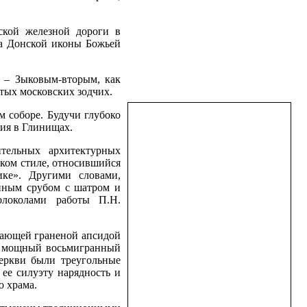
ской железной дороги в
ма Донской иконы Божьей
 – Зыковым-вторым, как
тых московских зодчих.
м соборе. Будучи глубоко
сия в Глинищах.
тельных архитектурных
ком стиле, относившийся
ике». Другими словами,
анным срубом с шатром и
олоколами работы П.Н.
упающей граненой апсидой
ся мощный восьмигранный
церкви были треугольные
ее силуэту нарядность и
о храма.