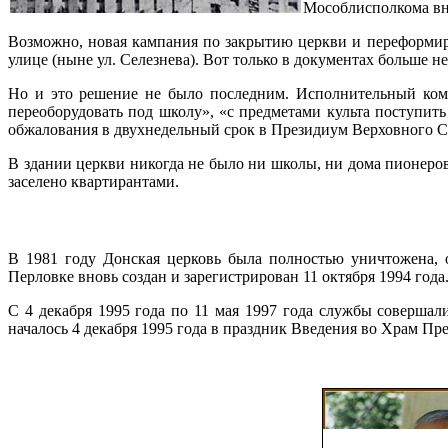
Мособлисполкома вно
Возможно, новая кампания по закрытию церкви и переформиро
улице (ныне ул. Селезнева). Вот только в документах больше н
Но и это решение не было последним. Исполнительный коми
переоборудовать под школу», «с предметами культа поступи
обжалования в двухнедельный срок в Президиум Верховного 
В здании церкви никогда не было ни школы, ни дома пионеро
заселено квартирантами.
В 1981 году Донская церковь была полностью уничтожена,
Перловке вновь создан и зарегистрирован 11 октября 1994 го
С 4 декабря 1995 года по 11 мая 1997 года службы соверша
началось 4 декабря 1995 года в праздник Введения во Храм Пр