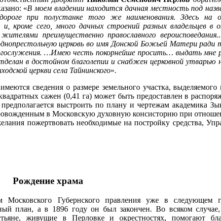
азано: «
В моем владении находится дачная местность под назва
 дороге при полустанке того же наименования. Здесь на 
и, кроме сего, много дачных строений разных владельцев в 
 жителями преимущественно православного вероисповедания.
однопрестольную церковь во имя Донской Божьей Матери ради
огослужения. …Имею честь покорнейше просить… выдать мне р
тделан в достойном благолепии и снабжен церковной утварью н
ходской церкви села Тайнинского
».
имеются сведения о размере земельного участка, выделяемого 
 квадратных сажен (0,41 га) может быть предоставлен в распоряж
м предполагается выстроить по плану и чертежам академика 
ровожденным в Московскую духовную консисторию при отношении
лания пожертвовать необходимые на постройку средства, Упра
Рождение храма
м Московского Губернского правления уже в следующем г
ный план, а в 1896 году он был закончен. Во всяком случае,
естьяне, живущие в Перловке и окрестностях, помогают бл