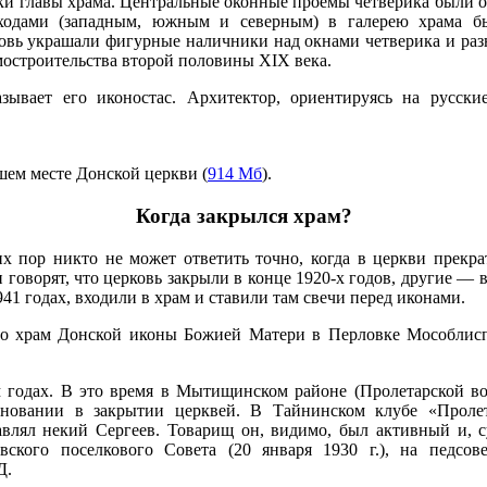
йки главы храма. Центральные оконные проемы четверика были
входами (западным, южным и северным) в галерею храма б
овь украшали фигурные наличники над окнами четверика и раз
остроительства второй половины XIX века.
ывает его иконостас. Архитектор, ориентируясь на русские
шем месте Донской церкви (
914 Мб
).
Когда закрылся храм?
их пор никто не может ответить точно, когда в церкви прекра
говорят, что церковь закрыли в конце 1920-х годов, другие — 
41 годах, входили в храм и ставили там свечи перед иконами.
то храм Донской иконы Божией Матери в Перловке Мособлис
м годах. В это время в Мытищинском районе (Пролетарской во
евновании в закрытии церквей. В Тайнинском клубе «Проле
влял некий Сергеев. Товарищ он, видимо, был активный и, с
вского поселкового Совета (20 января 1930 г.), на педсове
Д.