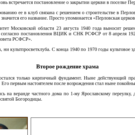
вь встречается постановление о закрытии церкви в поселке Пер
ванию ее в клуб связана с решением о строительстве в Перло
е значится его название. Просто упоминается «Перловская церков
тет Московской области 23 августа 1940 года выносит реше
ть согласно постановления ВЦИК и СНК РСФСР от 8 апреля 192
Совета РСФСР».
в, ни культпросветклуба. С конца 1940 по 1970 годы культовое
Второе рождение храма
 остался только кирпичный фундамент. Ныне действующий пр
да. Его первым настоятелем после возрождения стал ныне покой
лись на веранде частного дома по 1-му Ярославскому переулку
есвятой Богородицы.