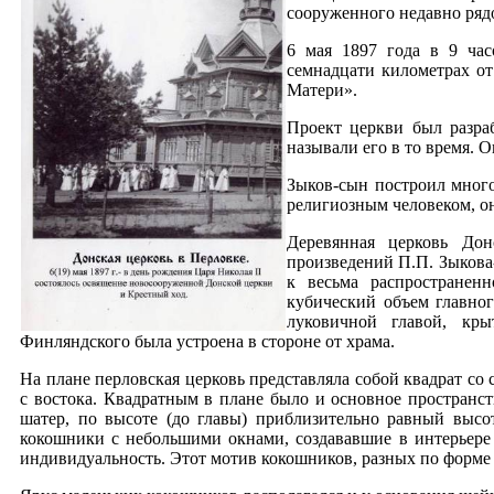
сооруженного недавно ряд
6 мая 1897 года в 9 ча
семнадцати километрах о
Матери».
Проект церкви был разра
называли его в то время. 
Зыков-сын построил много 
религиозным человеком, он
Деревянная церковь До
произведений П.П. Зыкова
к весьма распространен
кубический объем главно
луковичной главой, кр
Финляндского была устроена в стороне от храма.
На плане перловская церковь представляла собой квадрат со
с востока. Квадратным в плане было и основное пространс
шатер, по высоте (до главы) приблизительно равный высо
кокошники с небольшими окнами, создававшие в интерьере 
индивидуальность. Этот мотив кокошников, разных по форме 