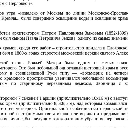
ом с Перловкой».
сов утра «недалеко от Москвы по линии Московско-Ярослав
т Кремля... было совершено освящение воды и освящение хра
ботан архитектором Петром Павловичем Зыковым (1852-1899)
Он был сыном Павла Петровича Зыкова, одного из самых знамени
храмов, среди его работ – строительство придела в Елоховско
 был в 1880-х годах старостой московской церкви святого Алек
нской иконы Божьей Матери была одним из самых значи
-второго. Это был небольшой одноглавый шатровый храм в русс
ному в средневековой Руси типу — «восьмерик на четвер
го храмового пространства увенчивался небольшим восьмигр
ытым по старинному деревянным лемехом. Звонница с к
 стороной 7 саженей 1 аршин (приблизительно 16x16 м) с выст
тво храма (приблизительно 8,5x8,5 м), над которым возвышал
те стен четверика. Оригинальной особенностью перловской 
второй свет (помимо света из окон четверика) и придававшие 
и величине, был ведущим в декоративном убранстве перловског