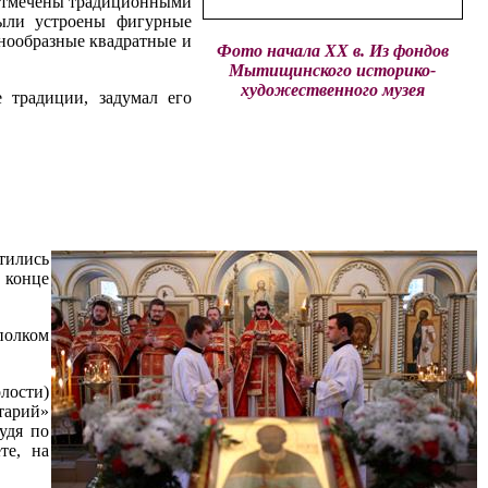
 отмечены традиционными
ыли устроены фигурные
нообразные квадратные и
Фото начала XX в. Из фондов
Мытищинского историко-
художественного музея
 традиции, задумал его
тились
в конце
полком
лости)
тарий»
удя по
те, на