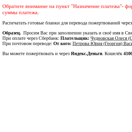
Обратите внимание на пункт "Назначение платежа"- фо
суммы платежа.
Распечатать готовые бланки для перевода пожертвований чере
Образец.
Просим Вас при заполнении указать и своё имя в С
При оплате через Сбербанк:
Плательщик:
Чудновская Олеся (
При почтовом переводе:
От кого:
Петрова Юрия (Георгия) Вас
Вы можете пожертвовать и через
Яндекс.Деньги
. Кошелёк
410