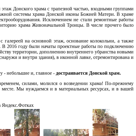
 этаж Донского храма с трапезной частью, входными группами
нажной системы храма Донской иконы Божией Матери. В храме
ектрооборудования. Исключением не стали ремонтные работы
рриторию храма Живоначальной Троицы. В числе прочего было
 галереей на основной этаж, основание колокольни, а также
а. В 2016 году были начаты проектные работы по подключению
йству территории, дополнению внутреннего убранства новыми
снаружи и внутри здания), в иконной лавке, отремонтирована и
у - небольшие и, главное -
достраивается Донской храм.
 временем, силами, молился о возведении храма! По-прежнему
 месте. Мы нуждаемся и в материальных ресурсах, и в вашей
 Яндекс.Фотках