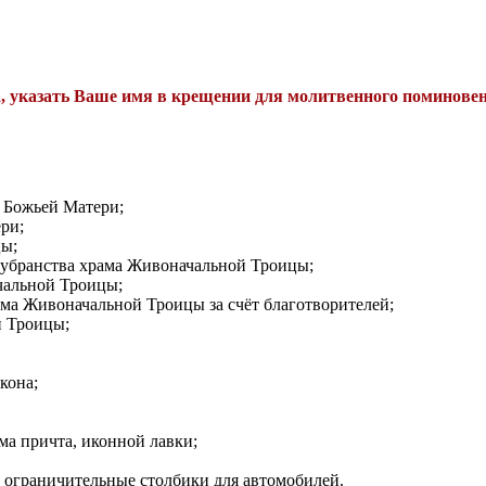
та, указать Ваше имя в крещении для молитвенного поминове
ы Божьей Матери;
ри;
цы;
о убранства храма Живоначальной Троицы;
чальной Троицы;
ма Живоначальной Троицы за счёт благотворителей;
й Троицы;
кона;
ма причта, иконной лавки;
ы ограничительные столбики для автомобилей.