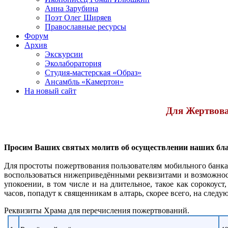
Анна Зарубина
Поэт Олег Ширяев
Православные ресурсы
Форум
Архив
Экскурсии
Эколаборатория
Студия-мастерская «Образ»
Ансамбль «Камертон»
На новый сайт
Для Жертвова
Просим Ваших святых молитв об осуществлении наших бл
Для простоты пожертвования
пользователям мобильного банка
воспользоваться нижеприведёнными реквизитами и возможност
упокоении, в том числе и на длительное, такое как сорокоус
часов, попадут к священникам в алтарь, скорее всего, на след
Реквизиты Храма для перечисления пожертвований.