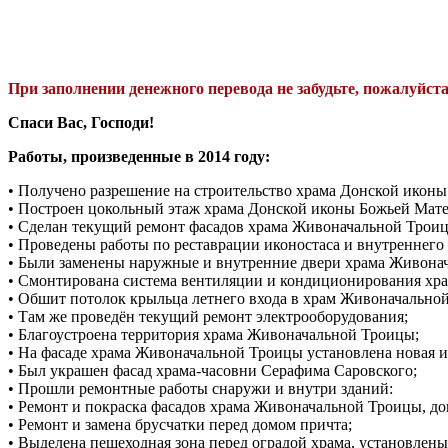
При заполнении денежного перевода не забудьте, пожалуйс
Спаси Вас, Господи!
Работы, произведенные в 2014 году:
• Получено разрешение на строительство храма Донской икон
• Построен цокольный этаж храма Донской иконы Божьей Мате
• Сделан текущий ремонт фасадов храма Живоначальной Трои
• Проведены работы по реставрации иконостаса и внутреннег
• Были заменены наружные и внутренние двери храма Живона
• Смонтирована система вентиляции и кондиционирования хра
• Обшит потолок крыльца летнего входа в храм Живоначально
• Там же проведён текущий ремонт электрооборудования;
• Благоустроена территория храма Живоначальной Троицы;
• На фасаде храма Живоначальной Троицы установлена новая и
• Был украшен фасад храма-часовни Серафима Саровского;
• Прошли ремонтные работы снаружи и внутри зданий:
• Ремонт и покраска фасадов храма Живоначальной Троицы, до
• Ремонт и замена брусчатки перед домом причта;
• Выделена пешеходная зона перед оградой храма, установлен