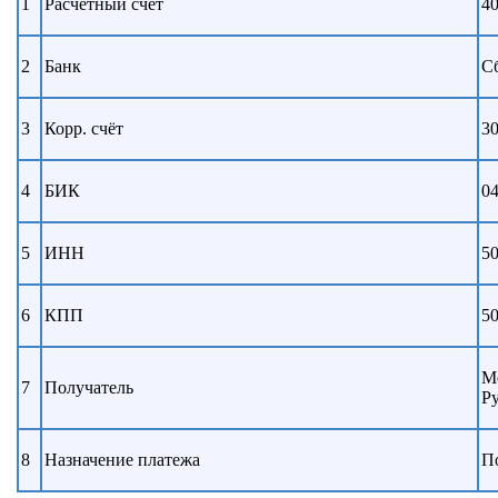
1
Расчётный счёт
4
2
Банк
С
3
Корр. счёт
3
4
БИК
0
5
ИНН
5
6
КПП
5
М
7
Получатель
Р
8
Назначение платежа
П