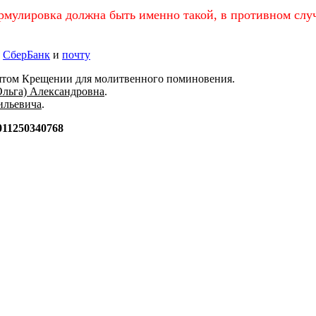
рмулировка должна быть именно такой, в противном случ
з
СберБанк
и
почту
вятом Крещении для молитвенного поминовения.
Ольга) Александровна
.
ильевича
.
011250340768