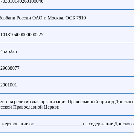
0703810140260100046
бербанк России ОАО г. Москва, ОСБ 7810
0101810400000000225
44525225
029038077
02901001
естная религиозная организация Православный приход Донског
усской Православной Церкви
ожертвование от ____________________на содержание Донского 