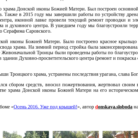
во храма Донской иконы Божией Матери. Был построен основной
на. Также в 2015 году мы завершили работы по устройству дре
центра, иконной лавке провели текущий ремонт проводки и эл
ама и духовного центра. В ушедшем году мы благоустроили те
го Серафима Саровского.
ской иконы Божией Матери. Было построено красное крыльцо с
о свода храма. На зимний период стройка была законсервирован
ме Живоначальной Троицы были проведены работы по благоустро
в здании Духовно-просветительского центра (ремонт и покраска 
ыши Троицкого храма, устранены последствия урагана, слава Бог
мался сбором средств, вносил пожертвования, жертвовал своим
ьстве храма Донской иконы Божией Матери на его историческом
боме «
Осень 2016. Уже под крышей!
», автор
d
onskaya.slob
oda
на