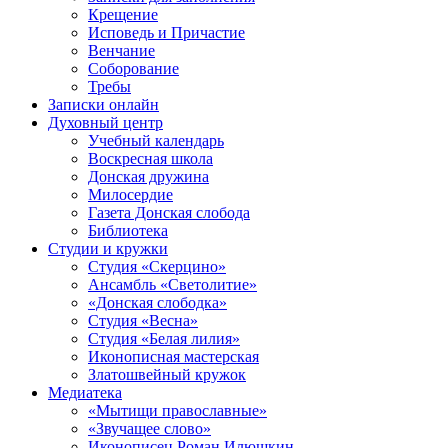
Крещение
Исповедь и Причастие
Венчание
Соборование
Требы
Записки онлайн
Духовный центр
Учебный календарь
Воскресная школа
Донская дружина
Милосердие
Газета Донская слобода
Библиотека
Студии и кружки
Студия «Скерцино»
Ансамбль «Светолитие»
«Донская слободка»
Студия «Весна»
Студия «Белая лилия»
Иконописная мастерская
Златошвейный кружок
Медиатека
«Мытищи православные»
«Звучащее слово»
Иконописец Роман Илюшкин