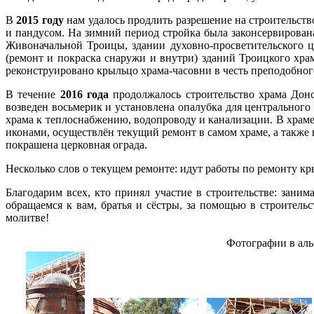
В
2015 году
нам удалось продлить разрешение на строительст
и пандусом. На зимний период стройка была законсервирова
Живоначальной Троицы, здании духовно-просветительского 
(ремонт и покраска снаружи и внутри) зданий Троицкого хр
реконструировано крыльцо храма-часовни в честь преподобно
В течение
2016 года
продолжалось строительство храма Дон
возведен восьмерик и установлена опалубка для центральног
храма к теплоснабжению, водопроводу и канализации. В хра
иконами, осуществлён текущий ремонт в самом храме, а также 
покрашена церковная ограда.
Несколько слов о текущем ремонте: идут работы по ремонту кр
Благодарим всех, кто принял участие в строительстве: зани
обращаемся к вам, братья и сёстры, за помощью в строител
молитве!
Фотографии в аль