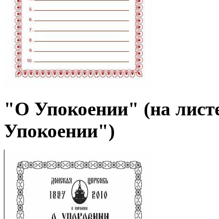
"О Упокоении" (на лист
Упокоении")