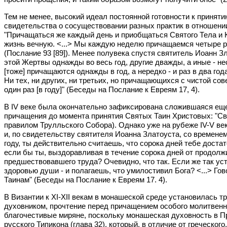
Тем не менее, высокий идеал постоянной готовности к принят
свидетельства о сосуществовании разных практик в отношении
"Причащаться же каждый день и приобщаться Святого Тела и К
жизнь вечную. <...> Мы каждую неделю причащаемся четыре раза
(Послание 93 [89]). Менее полувека спустя святитель Иоанн З
этой Жертвы однажды во весь год, другие дважды, а иные - нес
[тоже] причащаются однажды в год, а нередко - и раз в два год
Ни тех, ни других, ни третьих, но причащающихся с чистой сов
один раз [в году]" (Беседы на Послание к Евреям 17, 4).
В IV веке была окончательно зафиксирована сложившаяся еще 
причащения до момента принятия Святых Таин Христовых: "Свя
правилом Трулльского Собора). Однако уже на рубеже IV-V ве
и, по свидетельству святителя Иоанна Златоуста, со времене
году, ты действительно считаешь, что сорока дней тебе доста
если бы ты, выздоравливая в течение сорока дней от продолжи
предшествовавшего труда? Очевидно, что так. Если же так устр
здоровью души - и полагаешь, что умилостивил Бога? <...> Го
Таинам" (Беседы на Послание к Евреям 17. 4).
В Византии к XI-XII векам в монашеской среде установилась 
духовником, прочтение перед причащением особого молитвенно
благочестивые миряне, поскольку монашеская духовность в Пр
русского Типикона (глава 32), который, в отличие от греческо