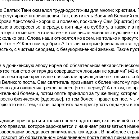
ию Святых Таин оказался труднодостижим для многих христиан.
 регулярности причащения. Так, святитель Василий Великий гов
рови Христовой - хорошо и полезно, поскольку Сам [Христос] 
: в воскресенье, в среду, в пятницу и в субботу, а также и в п
латоуст отмечает, что многие - в том числе монашествующие - с
колько раз. Слова наши относятся ко всем, не только к присутс
а. Что же? Кого нам одобрить? Тех ли, которые [причащаются] од
естью, с чистым сердцем, с безукоризненной жизнью. Такие пуст
в доникейскую эпоху норма об обязательном евхаристическом п
тое таинство олтаря да совершается людьми не ядшими" (41-е 
ков некоторые христиане связывали причащение не только с со
м Великого поста. Сам святитель призывает к более частому пр
точно для очищения грехов за весь [этот] период? А потом, по 
тельной болезни, потом опять принялся за ту же пищу, которая 
оено физическое [здоровье], то тем более - нравственное. <…> 
ворю это не с тем, чтобы запретить вам приступать однажды в г
традиция причащаться только после подготовки, включавшей в с
го правила, которое зарождается и начинает развиваться именн
авославии всегда воспринималась как идеал. В наиболее строго
го, говорит об обязательном семидневном посте перед причащени