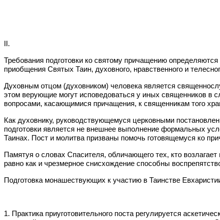
II.
Требования подготовки ко святому причащению определяются
приобщения Святых Таин, духовного, нравственного и телесно
Духовным отцом (духовником) человека является священнослуж
этом верующие могут исповедоваться у иных священников в с
вопросами, касающимися причащения, к священникам того храм
Как духовнику, руководствующемуся церковными постановлени
подготовки является не внешнее выполнение формальных усло
Таинах. Пост и молитва призваны помочь готовящемуся ко при
Памятуя о словах Спасителя, обличающего тех, кто возлагает 
равно как и чрезмерное снисхождение способны воспрепятств
Подготовка монашествующих к участию в Таинстве Евхаристи
1. Практика приуготовительного поста регулируется аскетиче