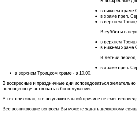
В воскресные дни
в нижнем храме 
в храме преп. Се
в верхнем Троицк
В субботы в пер
в верхнем Троицк
в нижнем храме 
В летний период
в храме преп. Се
в верхнем Троицком храме - в 10.00.
В воскресные и праздничные дни исповедоваться желательно н
полноценно участвовать в богослужении.
У тех прихожан, кто по уважительной причине не смог испове
Все возникающие вопросы Вы можете задать дежурному свящ