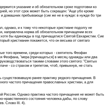
одержится указание и об обязательном сроке подготовки ко
ней, но этот срок может быть сокращен: "Аще убо кроме
 и домашних пребывающе (сие же не в нужде: в нужде бо три
, однако, и к тому что некоторые христиане подолгу не
ти, направлена норма об обязательном причащении всех
 а хотя бы единожды в год причащатися Святой Евхаристии. Сие
орый христианин покажется, что он весьма от святаго
ые того времени, среди которых - святитель Феофан
ля Феофана, "мера [причащаться] в месяц однажды или два
 руководствоваться такими словами этого святого: "Святых
аче - со страхом и трепетом, чтоб, привыкнув, не стать
ь существовавшую ранее практику редкого причащения. В
жного частого причащения православных христиан, а для
 России. Однако практика частого причащения не может быть
о-нравственного состояния человека дабы, по слову
 Слово III. 4).