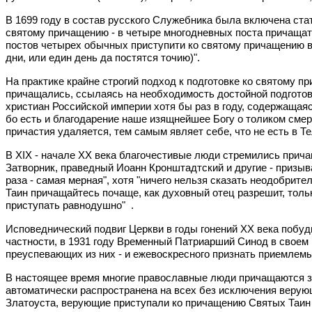
В 1699 году в состав русского Служебника была включена стат
святому причащению - в четыре многодневных поста причащать
постов четырех обычных приступити ко святому причащению во
дни, или един день да постятся точию)".
На практике крайне строгий подход к подготовке ко святому 
причащались, ссылаясь на необходимость достойной подготовк
христиан Российской империи хотя бы раз в году, содержащаяс
бо есть и благодарение наше изящнейшее Богу о толиком смерт
причастия удаляется, тем самым являет себе, что не есть в Те
В XIX - начале XX века благочестивые люди стремились прича
Затворник, праведный Иоанн Кронштадтский и другие - призы
раза - самая мерная", хотя "ничего нельзя сказать неодобрит
Таин причащайтесь почаще, как духовный отец разрешит, тольк
приступать равнодушно" .
Исповеднический подвиг Церкви в годы гонений ХХ века побу
частности, в 1931 году Временный Патриарший Синод в своем 
преуспевающих из них - и ежевоскресного признать приемлемы
В настоящее время многие православные люди причащаются з
автоматически распространена на всех без исключения верующ
Златоуста, верующие приступали ко причащению Святых Таин "с