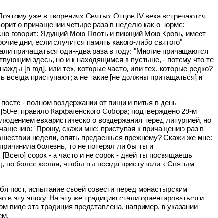
 Поэтому уже в творениях Святых Отцов IV века встречаются
орит о причащении четыре раза в неделю как о норме:
ясно говорит: Ядущий Мою Плоть и пиющий Мою Кровь, имеет
рочие дни, если случится память какого-либо святого"
тали причащаться один-два раза в году: "Многие причащаются
твующим здесь, но и к находящимся в пустыне, - потому что те
нажды [в год], или тех, которые часто, или тех, которые редко?
ь всегда приступают; а не такие [не должны причащаться] и
осте - полном воздержании от пищи и питья в день
[50-е] правило Карфагенского Собора; подтверждено 29-м
блюдением евхаристического воздержания перед литургией, но
ичащению: "Прошу, скажи мне: приступая к причащению раз в
прошествии недели, опять предаешься прежнему? Скажи же мне:
причинила болезнь, то не потерял ли бы ты и
[Всего] сорок - а часто и не сорок - дней ты посвящаешь
од, но более желая, чтобы вы всегда приступали к Cвятым
ебя пост, испытание своей совести перед монастырским
о в эту эпоху. На эту же традицию стали ориентироваться и
м виде эта традиция представлена, например, в указании
ем.