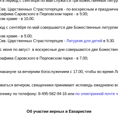
 в период с сентября по май служатся три Божественные литур
Свв. Царственных Страстотерпцев - по воскресным и праздничны
рафима Саровского в Перловском парке - в 9.00;
ом храме - в 10.00.
иод с сентября по май совершаются две Божественные литургии
ом храме - в 9.00;
Свв. Царственных Страстотерпцев -
Литургия для детей
в 9.30.
 с июня по август в воскресные дни совершаются две Божестве
рафима Саровского в Перловском парке - в 7.00;
акануне за вечерним богослужением с 17.00, чтобы во время Ли
доваться вечером, священники принимают исповедь ежедневно во
еннику по телефону:
8-495-582-94-16
или
по электронной почте ч
Об участии верных в Евхаристии