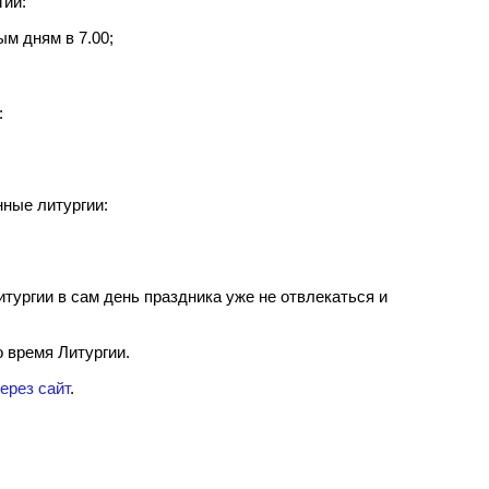
гии:
м дням в 7.00;
:
нные литургии:
тургии в сам день праздника уже не отвлекаться и
 время Литургии.
ерез сайт
.