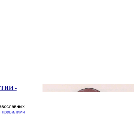
ТИИ -
равославных
 правилами