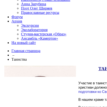
Анна Зарубина
Поэт Олег Ширяев
Православные ресурсы
Форум
Архив
Экскурсии
Эколаборатория
Студия-мастерская «Образ»
Ансамбль «Камертон»
На новый сайт
Главная страница
–
Таинства
ТА
Участие в таинс
христиан должно
подготовки ко С
В нашем храме т