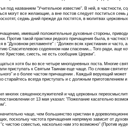
ья под названием "Учительное известие". В ней, в частности, с
ся могут все желающие, а вне постов следует поститься семь д
схотят, седмь дний прежде да постятся, в молитвах церковных
причащению, имевший положительные духовные стороны, приводил
и. Против такой практики редкого причащения была, в частнос
я в "Духовном регламенте" : "Должен всяк христианин и часто,
ию Спасителевою содеянном нам спасении... Того ради, аще кот
ле Христове, сиесть, не есть сообщник Церкви".
щаться хотя бы во все четыре многодневных поста. Многие свят
вали приступать к Святым Таинам еще чаще. По словам святите
ельного" и о более частом причащении . Каждый верующий может
о старайтесь всегда приступать и с должным приготовлением и п
дил многих священнослужителей и чад церковных переосмыслит
постановлении от 13 мая указал: "Пожелание касательно возмо
м".
начительно чаще, чем большинство христиан в дореволюционной
их, поскольку частота причащения напрямую зависит от духовн
 чистою совестью, насколько нам это возможно" (Против иудеев.