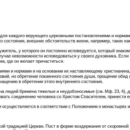
 для каждого верующего церковными постановлениями и нормам
го состояния, внешних обстоятельств жизни, например, таких к
итель, у которого он постоянно исповедуется, который знаком
лучае невозможности исповедоваться у своего духовника. Если
а, где он желает причаститься.
ями и нормами и на основании их наставляющему христианина, 
вий, но обретение покаянного состояния души, прощение обид 
чащению в обретении этого внутреннего состояния.
на людей бремена тяжелые и неудобоносимые (см. Мф. 23, 4), д
овать соединению человека со Христом Спасителем, принести е
и осуществляется в соответствии с Положением о монастырях и
ской традицией Церкви. Пост в форме воздержания от скоромно