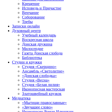
Крещение
Исповедь и Причастие
Венчание
Соборование
Требы
Записки онлайн
Духовный центр
Учебный календарь
Воскресная школа
Донская дружина
Милосердие
Газета Донская слобода
Библиотека
Студии и кружки
Студия «Скерцино»
Ансамбль «Светолитие»
«Донская слободка»
Студия «Весна»
Студия «Белая лилия»
Иконописная мастерская
Златошвейный кружок
Медиатека
«Мытищи православные»
«Звучащее слово»
Иконописец Роман Илюшкин