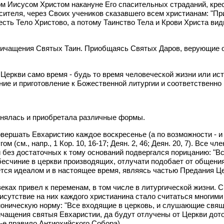
ом Иисусом Христом накануне Его спасительных страданий, крес
еля, через Своих учеников сказавшего всем христианам: "Приим
ь есть Тело Христово, а потому Таинство Тела и Крови Христа в
ричащения Святых Таин. Приобщаясь Святых Даров, верующие 
 Церкви само время - будь то время человеческой жизни или ист
ние и приготовление к Божественной литургии и соответственно 
менялась и приобретала различные формы.
вершать Евхаристию каждое воскресенье (а по возможности - и 
м (см., напр., 1 Кор. 10, 16-17; Деян. 2, 46; Деян. 20, 7). Вс
и без достаточных к тому оснований подвергался порицанию: "В
есчиние в церкви производящих, отлучати подобает от общения
ется идеалом и в настоящее время, являясь частью Предания Ц
 веках привел к переменам, в том числе в литургической жизни.
исутствие на них каждого христианина стало считаться многими
ническую норму: "Все входящие в церковь, и слушающие священ
ащения святыя Евхаристии, да будут отлучены от Церкви дотол
2-е правило Антиохийского Собора).