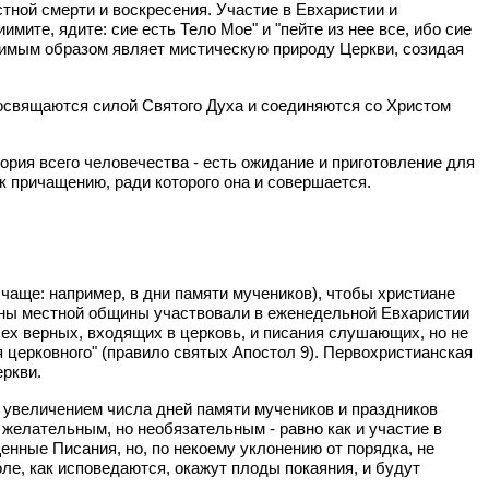
тной смерти и воскресения. Участие в Евхаристии и
ите, ядите: сие есть Тело Мое" и "пейте из нее все, ибо сие
идимым образом являет мистическую природу Церкви, созидая
освящаются силой Святого Духа и соединяются со Христом
ория всего человечества - есть ожидание и приготовление для
к причащению, ради которого она и совершается.
чаще: например, в дни памяти мучеников), чтобы христиане
е члены местной общины участвовали в еженедельной Евхаристии
сех верных, входящих в церковь, и писания слушающих, но не
 церковного" (правило святых Апостол 9). Первохристианская
еркви.
 С увеличением числа дней памяти мучеников и праздников
 желательным, но необязательным - равно как и участие в
ные Писания, но, по некоему уклонению от порядка, не
е, как исповедаются, окажут плоды покаяния, и будут