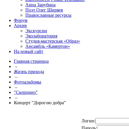
Анна Зарубина
Поэт Олег Ширяев
Православные ресурсы
Форум
Архив
Экскурсии
Эколаборатория
Студия-мастерская «Образ»
Ансамбль «Камертон»
На новый сайт
Главная страница
–
Жизнь прихода
–
Фотоальбомы
–
"Скерцино"
–
Концерт "Дорогою добра"
Логин:
Пароль: