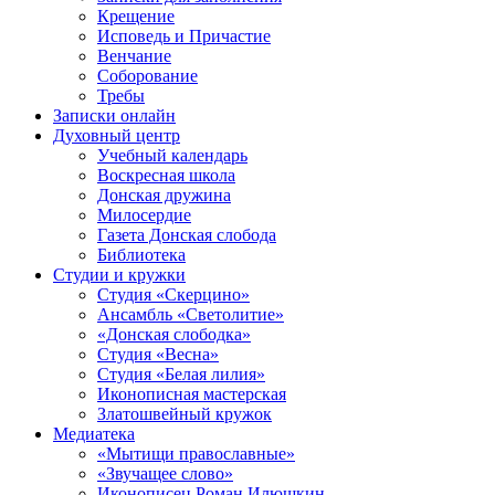
Крещение
Исповедь и Причастие
Венчание
Соборование
Требы
Записки онлайн
Духовный центр
Учебный календарь
Воскресная школа
Донская дружина
Милосердие
Газета Донская слобода
Библиотека
Студии и кружки
Студия «Скерцино»
Ансамбль «Светолитие»
«Донская слободка»
Студия «Весна»
Студия «Белая лилия»
Иконописная мастерская
Златошвейный кружок
Медиатека
«Мытищи православные»
«Звучащее слово»
Иконописец Роман Илюшкин