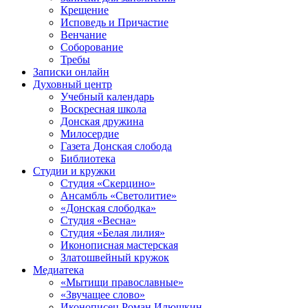
Крещение
Исповедь и Причастие
Венчание
Соборование
Требы
Записки онлайн
Духовный центр
Учебный календарь
Воскресная школа
Донская дружина
Милосердие
Газета Донская слобода
Библиотека
Студии и кружки
Студия «Скерцино»
Ансамбль «Светолитие»
«Донская слободка»
Студия «Весна»
Студия «Белая лилия»
Иконописная мастерская
Златошвейный кружок
Медиатека
«Мытищи православные»
«Звучащее слово»
Иконописец Роман Илюшкин