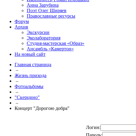
Анна Зарубина
Поэт Олег Ширяев
Православные ресурсы
Форум
Архив
Экскурсии
Эколаборатория
Студия-мастерская «Образ»
Ансамбль «Камертон»
На новый сайт
Главная страница
–
Жизнь прихода
–
Фотоальбомы
–
"Скерцино"
–
Концерт "Дорогою добра"
Логин:
Пароль: