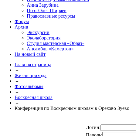
Анна Зарубина
Поэт Олег Ширяев
Православные ресурсы
Форум
Архив
Экскурсии
Эколаборатория
Студия-мастерская «Образ»
Ансамбль «Камертон»
На новый сайт
Главная страница
–
Жизнь прихода
–
Фотоальбомы
–
Воскресная школа
–
Конференция по Воскресным школам в Орехово-Зуево
Логин:
Пароль: