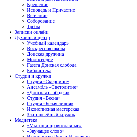
Крещение
Исповедь и Причастие
Венчание
Соборование
Требы
Записки онлайн
Духовный центр
Учебный календарь
Воскресная школа
Донская дружина
Милосердие
Газета Донская слобода
Библиотека
Студии и кружки
Студия «Скерцино»
Ансамбль «Светолитие»
«Донская слободка»
Студия «Весна»
Студия «Белая лилия»
Иконописная мастерская
Златошвейный кружок
Медиатека
«Мытищи православные»
«Звучащее слово»
Иконописец Роман Илюшкин