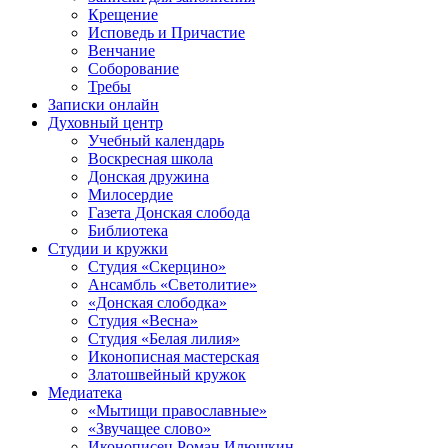
Крещение
Исповедь и Причастие
Венчание
Соборование
Требы
Записки онлайн
Духовный центр
Учебный календарь
Воскресная школа
Донская дружина
Милосердие
Газета Донская слобода
Библиотека
Студии и кружки
Студия «Скерцино»
Ансамбль «Светолитие»
«Донская слободка»
Студия «Весна»
Студия «Белая лилия»
Иконописная мастерская
Златошвейный кружок
Медиатека
«Мытищи православные»
«Звучащее слово»
Иконописец Роман Илюшкин