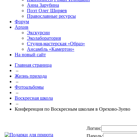
Анна Зарубина
Поэт Олег Ширяев
Православные ресурсы
Форум
Архив
Экскурсии
Эколаборатория
Студия-мастерская «Образ»
Ансамбль «Камертон»
На новый сайт
Главная страница
–
Жизнь прихода
–
Фотоальбомы
–
Воскресная школа
–
Конференция по Воскресным школам в Орехово-Зуево
Логин:
Пароль: