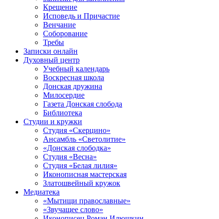
Крещение
Исповедь и Причастие
Венчание
Соборование
Требы
Записки онлайн
Духовный центр
Учебный календарь
Воскресная школа
Донская дружина
Милосердие
Газета Донская слобода
Библиотека
Студии и кружки
Студия «Скерцино»
Ансамбль «Светолитие»
«Донская слободка»
Студия «Весна»
Студия «Белая лилия»
Иконописная мастерская
Златошвейный кружок
Медиатека
«Мытищи православные»
«Звучащее слово»
Иконописец Роман Илюшкин