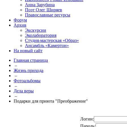
Анна Зарубина
Поэт Олег Ширяев
Православные ресурсы
Форум
Архив
Экскурсии
Эколаборатория
Студия-мастерская «Образ»
Ансамбль «Камертон»
На новый сайт
Главная страница
–
Жизнь прихода
–
Фотоальбомы
–
Дела веры
–
Подарки для приюта "Преображение"
Логин:
Пароль: