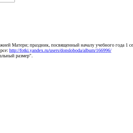
жией Матери; праздник, посвященный началу учебного года 1 се
урсе:
http://fotki.yandex.ru/users/donsloboda/album/166996/
альный размер".