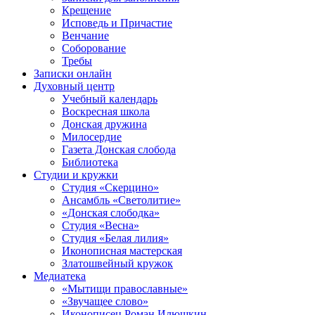
Крещение
Исповедь и Причастие
Венчание
Соборование
Требы
Записки онлайн
Духовный центр
Учебный календарь
Воскресная школа
Донская дружина
Милосердие
Газета Донская слобода
Библиотека
Студии и кружки
Студия «Скерцино»
Ансамбль «Светолитие»
«Донская слободка»
Студия «Весна»
Студия «Белая лилия»
Иконописная мастерская
Златошвейный кружок
Медиатека
«Мытищи православные»
«Звучащее слово»
Иконописец Роман Илюшкин