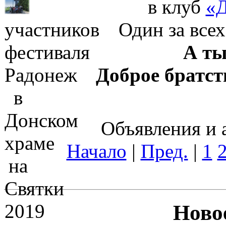
в клуб
«Д
Один за всех
А ты
Доброе братст
Объявления и а
Начало
|
Пред.
|
1
Новое