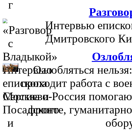
Разгово
Интервью еписко
Дмитровского Кир
Озлобл
Озлобляться нельзя:
проходит работа с во
Москва и Россия помога
фронте, гуманитарн
обор