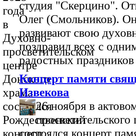
студия "Скерцино". О
Олег (Смольников). Он
развивают свою духовн
поздравил всех с одни
радостных праздников
Концерт памяти свя
Извекова
26 ноября в актово
просветительского 
состоялся концерт пам