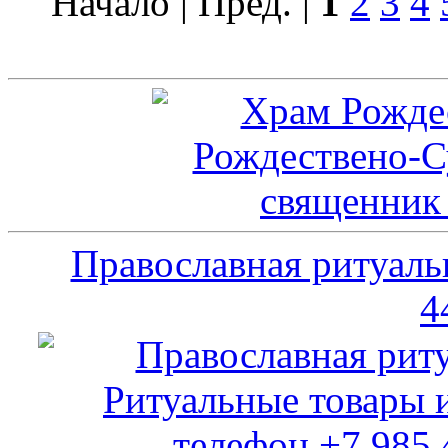
Начало | Пред. |
1
2
3
4
Православная ритуаль
4