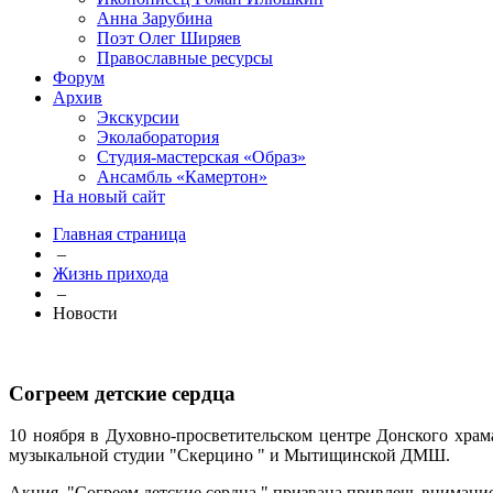
Анна Зарубина
Поэт Олег Ширяев
Православные ресурсы
Форум
Архив
Экскурсии
Эколаборатория
Студия-мастерская «Образ»
Ансамбль «Камертон»
На новый сайт
Главная страница
–
Жизнь прихода
–
Новости
Согреем детские сердца
10 ноября в Духовно-просветительском центре Донского храм
музыкальной студии "Скерцино " и Мытищинской ДМШ.
Акция "Согреем детские сердца " призвана привлечь внимани