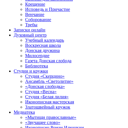
Крещение
Исповедь и Причастие
Венчание
Соборование
Требы
Записки онлайн
Духовный центр
Учебный календарь
Воскресная школа
Донская дружина
Милосердие
Газета Донская слобода
Библиотека
Студии и кружки
Студия «Скерцино»
Ансамбль «Светолитие»
«Донская слободка»
Студия «Весна»
Студия «Белая лилия»
Иконописная мастерская
Златошвейный кружок
Медиатека
«Мытищи православные»
«Звучащее слово»
Иконописец Роман Илюшкин