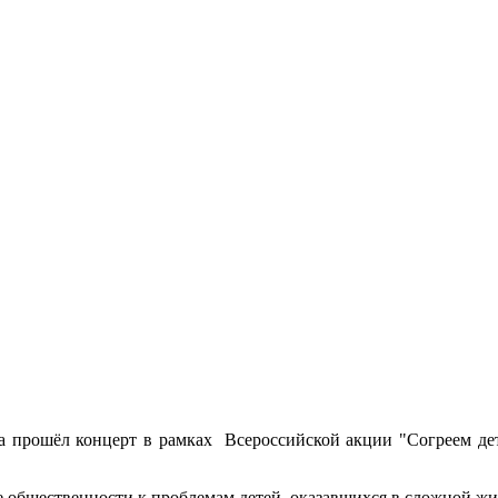
а прошёл концерт в рамках Всероссийской акции "Согреем дет
е общественности к проблемам детей, оказавшихся в сложной ж