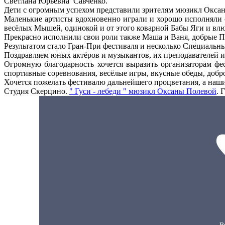
Светлана Юрьевна Савченко.
Дети с огромным успехом представили зрителям мюзикл Окс
Маленькие артисты вдохновенно играли и хорошо исполняли с
весёлых Мышей, одинокой и от этого коварной Бабы Яги и влю
Прекрасно исполнили свои роли также Маша и Ваня, добрые Пе
Результатом стало Гран-При фестиваля и несколько Специальн
Поздравляем юных актёров и музыкантов, их преподавателей и
Огромную благодарность хочется выразить организаторам фес
спортивные соревнования, весёлые игры, вкусные обеды, доб
Хочется пожелать фестивалю дальнейшего процветания, а нашим
Студия Скерцино.
" Гуси - лебеди " мюзикл Оксаны Полевой
. 