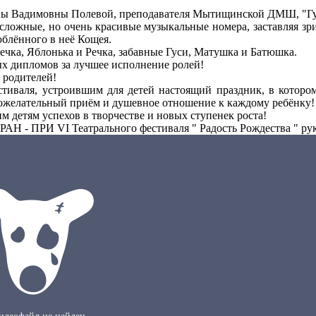
аны Вадимовны Полевой, преподавателя Мытищинской ДМШ, "Гу
ложные, но очень красивые музыкальные номера, заставляя зрит
блённого в неё Кощея.
чка, Яблонька и Речка, забавные Гуси, Матушка и Батюшка.
ых дипломов за лучшее исполнение ролей!
 родителей!
тиваля, устроившим для детей настоящий праздник, в котором 
рожелательный приём и душевное отношение к каждому ребёнку!
 детям успехов в творчестве и новых ступенек роста!
ГРАН - ПРИ VI Театрального фестиваля " Радость Рождества " ру