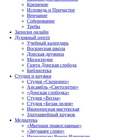
Крещение
Исповедь и Причастие
Венчание
Соборование
Требы
Записки онлайн
Духовный центр
Учебный календарь
Воскресная школа
Донская дружина
Милосердие
Газета Донская слобода
Библиотека
Студии и кружки
Студия «Скерцино»
Ансамбль «Светолитие»
«Донская слободка»
Студия «Весна»
Студия «Белая лилия»
Иконописная мастерская
Златошвейный кружок
Медиатека
«Мытищи православные»
«Звучащее слово»
Иконописец Роман Илюшкин