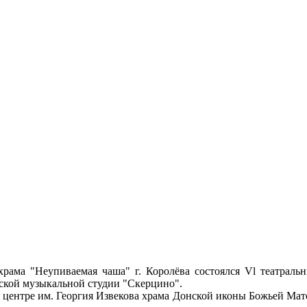
 храма "Неупиваемая чаша" г. Королёва состоялся Vl театрал
тской музыкальной студии "Скерцино".
 центре им. Георгия Извекова храма Донской иконы Божьей Ма