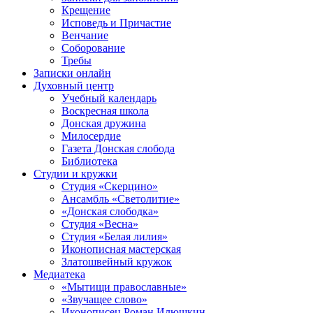
Крещение
Исповедь и Причастие
Венчание
Соборование
Требы
Записки онлайн
Духовный центр
Учебный календарь
Воскресная школа
Донская дружина
Милосердие
Газета Донская слобода
Библиотека
Студии и кружки
Студия «Скерцино»
Ансамбль «Светолитие»
«Донская слободка»
Студия «Весна»
Студия «Белая лилия»
Иконописная мастерская
Златошвейный кружок
Медиатека
«Мытищи православные»
«Звучащее слово»
Иконописец Роман Илюшкин