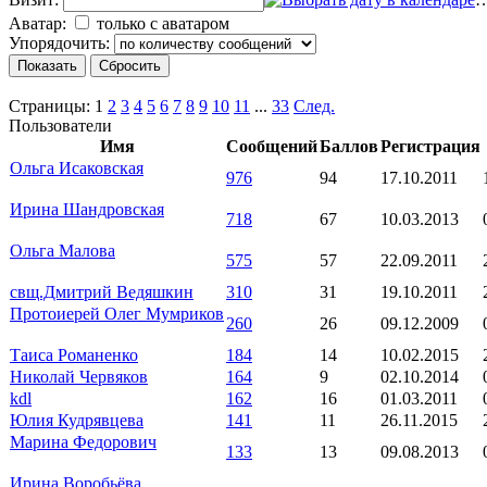
Аватар:
только с аватаром
Упорядочить:
Страницы:
1
2
3
4
5
6
7
8
9
10
11
...
33
След.
Пользователи
Имя
Сообщений
Баллов
Регистрация
Ольга Исаковская
976
94
17.10.2011
Ирина Шандровская
718
67
10.03.2013
Ольга Малова
575
57
22.09.2011
свщ.Дмитрий Ведяшкин
310
31
19.10.2011
Протоиерей Олег Мумриков
260
26
09.12.2009
Таиса Романенко
184
14
10.02.2015
Николай Червяков
164
9
02.10.2014
kdl
162
16
01.03.2011
Юлия Кудрявцева
141
11
26.11.2015
Марина Федорович
133
13
09.08.2013
Ирина Воробьёва