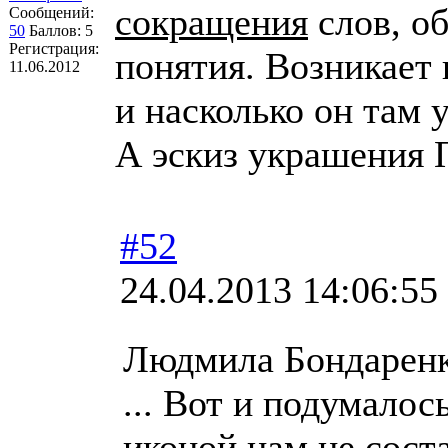
сокращения
слов, о
Сообщений:
50
Баллов:
5
Регистрация:
понятия. Возникает 
11.06.2012
и насколько он там 
А эскиз украшения
#52
24.04.2013 14:06:55
Людмила Бондаренк
... Вот и подумалос
иконой
нам не
сост