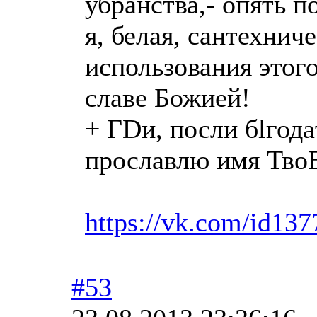
убранства,- опять п
я, белая, сантехнич
использования этого
славе Божией!
+ ГDи, посли бlгод
прослaвлю имя ТвоE 
https://vk.com/id13
#53