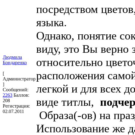
посредством цветов
языка.
Однако, понятие со
виду, это Вы верно 
Людмила
относительно цвето
Бондаренко
расположения самой
[
Администратор
]
легкой и для всех д
Сообщений:
2263
Баллов:
виде титлы,
подчер
208
Регистрация:
02.07.2011
Образа(-ов) на пра
Использование же 