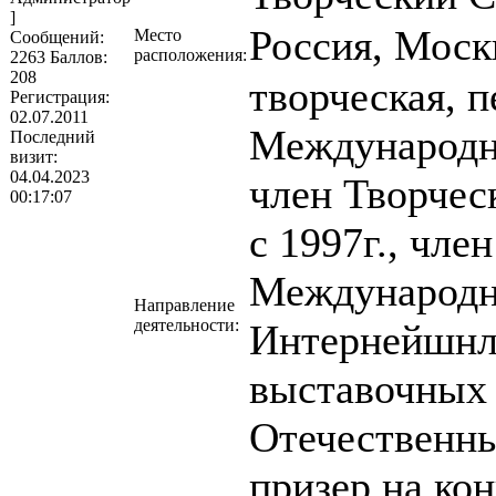
]
Россия, Моск
Место
Cообщений:
расположения:
2263
Баллов:
208
творческая, п
Регистрация:
02.07.2011
Международн
Последний
визит:
04.04.2023
член Творчес
00:17:07
с 1997г., чл
Международн
Направление
деятельности:
Интернейшнл
выставочных
Отечественны
призер на ко