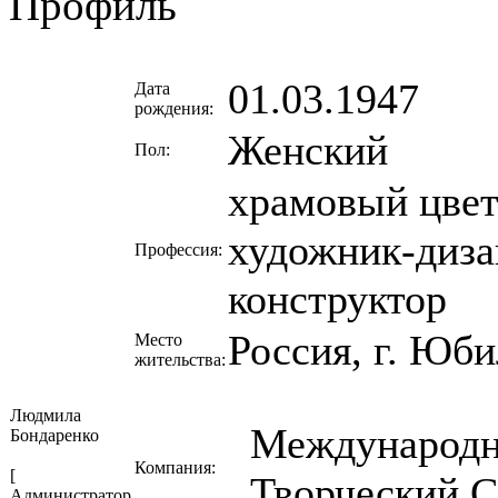
Профиль
01.03.1947
Дата
рождения:
Женский
Пол:
храмовый цвет
художник-диза
Профессия:
конструктор
Россия, г. Юб
Место
жительства:
Людмила
Международн
Бондаренко
Компания:
[
Творческий С
Администратор