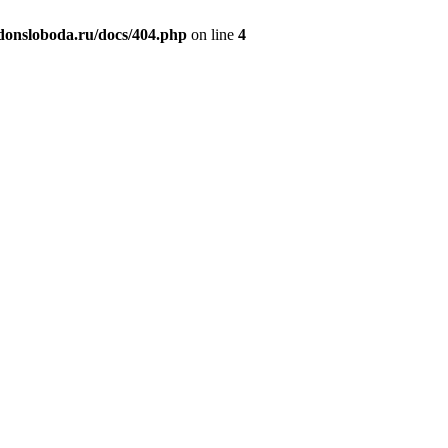
donsloboda.ru/docs/404.php
on line
4