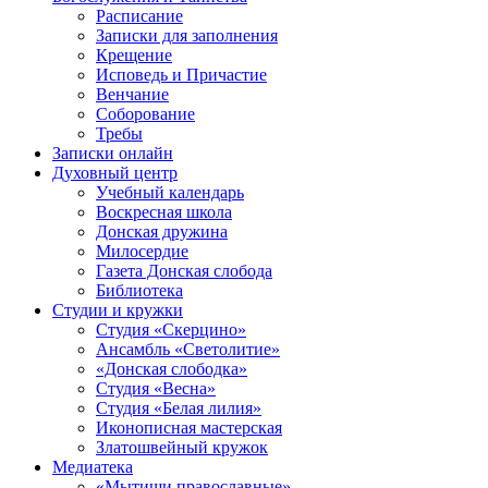
Расписание
Записки для заполнения
Крещение
Исповедь и Причастие
Венчание
Соборование
Требы
Записки онлайн
Духовный центр
Учебный календарь
Воскресная школа
Донская дружина
Милосердие
Газета Донская слобода
Библиотека
Студии и кружки
Студия «Скерцино»
Ансамбль «Светолитие»
«Донская слободка»
Студия «Весна»
Студия «Белая лилия»
Иконописная мастерская
Златошвейный кружок
Медиатека
«Мытищи православные»