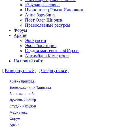
«Звучащее слово»
Иконописец Роман Илюшкин
Анна Зарубина
Поэт Олег Ширяев
Православные ресурсы
Форум
Архив
Экскурсии
Эколаборатория
Студия-мастерская «Образ»
Ансамбль «Камертон»
На новый сайт
[
Развернуть все
] [
Свернуть все
]
Жизнь прихода
Богослужения и Таинства
Записки онлайн
Духовный центр
Студии и кружки
Медиатека
Форум
Архив