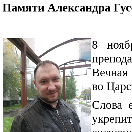
Памяти Александра Гус
8 нояб
препод
Вечная 
во Царс
Слова 
укрепи