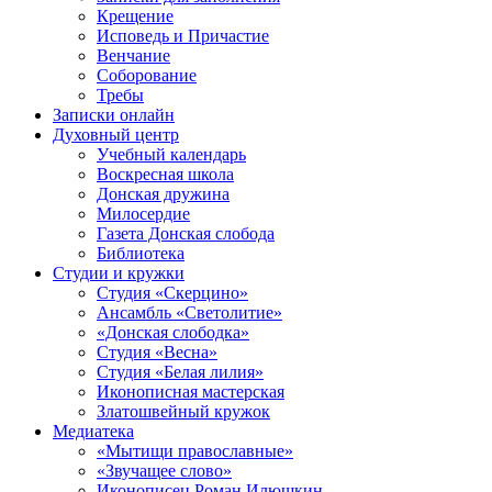
Крещение
Исповедь и Причастие
Венчание
Соборование
Требы
Записки онлайн
Духовный центр
Учебный календарь
Воскресная школа
Донская дружина
Милосердие
Газета Донская слобода
Библиотека
Студии и кружки
Студия «Скерцино»
Ансамбль «Светолитие»
«Донская слободка»
Студия «Весна»
Студия «Белая лилия»
Иконописная мастерская
Златошвейный кружок
Медиатека
«Мытищи православные»
«Звучащее слово»
Иконописец Роман Илюшкин