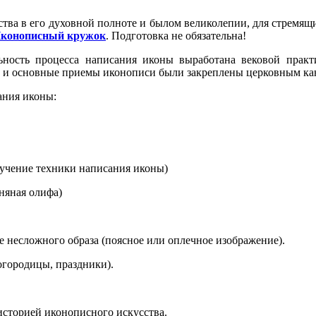
ва в его духовной полноте и былом великолепии, для стремящих
конописный кружок
. Подготовка не обязательна!
ьность процесса написания иконы выработана вековой практ
 и основные приемы иконописи были закреплены церковным ка
ания иконы:
учение техники написания иконы)
няная олифа)
 несложного образа (поясное или оплечное изображение).
огородицы, праздники).
историей иконописного искусства.