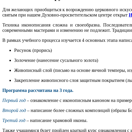
Для желающих приобщиться к возрождению церковного искусст
святым при нашем Духовно-просветительском центре открыт
И
Техника иконописания сложна и своеобразна. Последовател
современными мастерами и изменению не подлежит. Традиции
В рамках учебного процесса изучается 4 основных этапа напис
Рисунок (прорись)
Золочение (нанесение сусального золота)
Живописный слой (письмо на основе яичной темперы, из
Закрепление живописного слоя защитным покрытием (ль
Программа рассчитана на 3 года.
Первый год
– ознакомление с иконописным каноном на примере
Второй год
– написание более сложных композиций (образы Б
Третий год
– написание храмовой иконы.
Также учащимися будет пройден краткий курс ознакомления с 