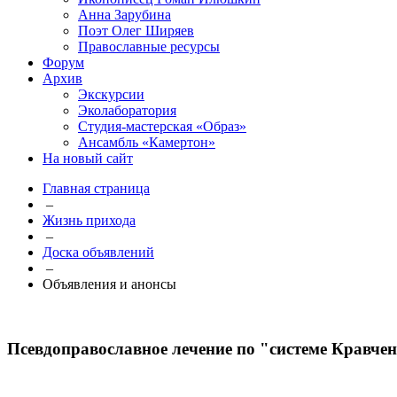
Анна Зарубина
Поэт Олег Ширяев
Православные ресурсы
Форум
Архив
Экскурсии
Эколаборатория
Студия-мастерская «Образ»
Ансамбль «Камертон»
На новый сайт
Главная страница
–
Жизнь прихода
–
Доска объявлений
–
Объявления и анонсы
Псевдоправославное лечение по "системе Кравче