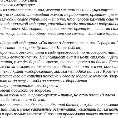
о скорбей и болезней?
авченко следующие:
ько снимает симптомы, лечения как такового не существует.
и у всех людей щитовидная железа не работает, организм при э
елудок», самое страшное – это то, что человек каждый день уп
а официальной медицине, способная якобы простыми подручными 
ы с болезнью. Многократные повторения: организм – система са
в, кощунственный образ: медицинский символ – это змей (отец
ки/научной медицины. «Система оздоровления» сщмч.Серафима Ч
огика» - в огороде бузина, а в Киеве дядька).
оться с грехами, имея в виду чревоугодие, но не говорит, что
ческих возможностях. Не упоминает она и о цели: стяжании Духа
ия, уже без борьбы с грехом, то есть просто на диету. Есть че
ет ли человек выполнять свои обязанности по жизни, помогат
некий культ «оздоровления», магизм методики-панацеи Кравчен
вославного отношения человека к своему здоровью культом здор
 не за веру, а якобы за систему оздоровления.
тву: причастился – выздоровел.
ывает абсолютное здоровье.
и каждый час, в промежутках – питье, не есть после 18 часов.
н не должен ничем болеть.
лючительно соблюдения обычной диеты, похудания, и связанно
признаниям, и некие сакральные результаты: усиленный прием н
едуз и оранжевых мочалок. С позиции православия такую претен