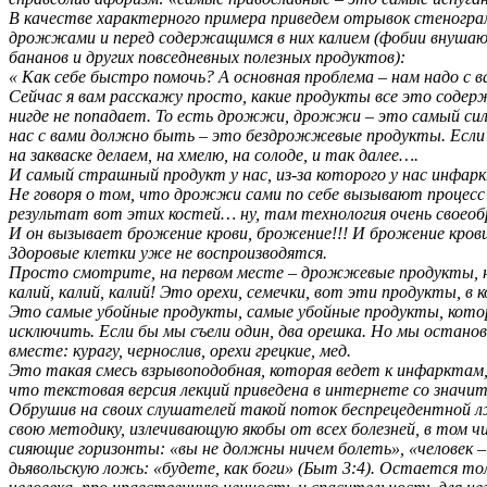
В качестве характерного примера приведем отрывок стенограм
дрожжами и перед содержащимся в них калием (фобии внушаютс
бананов и других повседневных полезных продуктов):
« Как себе быстро помочь? А основная проблема – нам надо с 
Сейчас я вам расскажу просто, какие продукты все это содержа
нигде не попадает. То есть дрожжи, дрожжи – это самый сил
нас с вами должно быть – это бездрожжевые продукты. Если х
на закваске делаем, на хмелю, на солоде, и так далее….
И самый страшный продукт у нас, из-за которого у нас инфар
Не говоря о том, что дрожжи сами по себе вызывают процесс
результат вот этих костей… ну, там технология очень своео
И он вызывает брожение крови, брожение!!! И брожение кров
Здоровые клетки уже не воспроизводятся.
Просто смотрите, на первом месте – дрожжевые продукты, на в
калий, калий, калий! Это орехи, семечки, вот эти продукты, в 
Это самые убойные продукты, самые убойные продукты, которы
исключить. Если бы мы съели один, два орешка. Но мы останов
вместе: курагу, чернослив, орехи грецкие, мед.
Это такая смесь взрывоподобная, которая ведет к инфарктам, 
что текстовая версия лекций приведена в интернете со значит
Обрушив на своих слушателей такой поток беспрецедентной лжи
свою методику, излечивающую якобы от всех болезней, в том ч
сияющие горизонты: «вы не должны ничем болеть», «человек – 
дьявольскую ложь: «будете, как боги» (Быт 3:4). Остается то