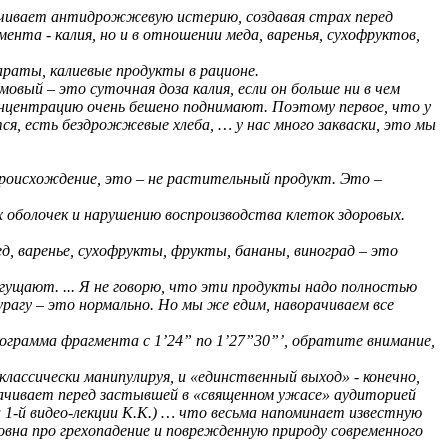
ручивает антидрожжевую истерию, создавая страх перед
нта - калия, но и в отношении меда, варенья, сухофруктов,
араты, калиевые продукты в рационе.
овый – это суточная доза калия, если он больше ни в чем
нцентрацию очень бешено поднимают. Поэтому первое, что у
я, есть бездрожжевые хлеба, … у нас много закваски, это мы
роисхождение, это – не растительный продукт. Это –
 оболочек и нарушению воспроизводства клеток здоровых.
д, варенье, сухофрукты, фрукты, бананы, виноград – это
гущают. ... Я не говорю, что эти продукты надо полностью
рагу – это нормально. Но мы же едим, наворачиваем все
нограмма фрагмента с 1’24” по 1’27”30”’, обратите внимание,
лассически манипулируя, и «единственный выход» - конечно,
орачивает перед застывшей в «священном ужасе» аудиторией
ц 1-й видео-лекции К.К.) … что весьма напоминает известную
ловна про грехопадение и поврежденную природу современного