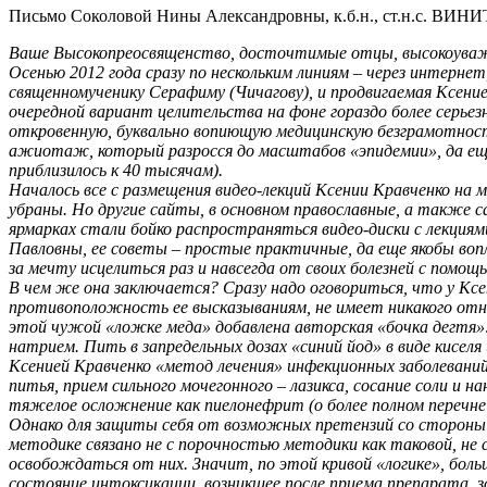
Письмо Соколовой Нины Александровны, к.б.н., ст.н.с. ВИН
Ваше Высокопреосвященство, досточтимые отцы, высокоуважа
Осенью 2012 года сразу по нескольким линиям – через интерне
священномученику Серафиму (Чичагову), и продвигаемая Ксение
очередной вариант целительства на фоне гораздо более серьез
откровенную, буквально вопиющую медицинскую безграмотность
ажиотаж, который разросся до масштабов «эпидемии», да еще 
приблизилось к 40 тысячам).
Началось все с размещения видео-лекций Ксении Кравченко на 
убраны. Но другие сайты, в основном православные, а также 
ярмарках стали бойко распространяться видео-диски с лекция
Павловны, ее советы – простые практичные, да еще якобы вопл
за мечту исцелиться раз и навсегда от своих болезней с помо
В чем же она заключается? Сразу надо оговориться, что у Ксен
противоположность ее высказываниям, не имеет никакого отно
этой чужой «ложке меда» добавлена авторская «бочка дегтя»
натрием. Пить в запредельных дозах «синий йод» в виде кисел
Ксенией Кравченко «метод лечения» инфекционных заболеваний
питья, прием сильного мочегонного – лазикса, сосание соли и
тяжелое осложнение как пиелонефрит (о более полном перечне 
Однако для защиты себя от возможных претензий со стороны 
методике связано не с порочностью методики как таковой, не
освобождаться от них. Значит, по этой кривой «логике», бол
состояние интоксикации, возникшее после приема препарата, 