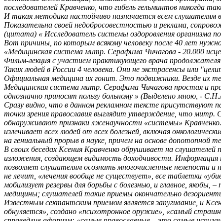
последователей Кравченко, что гибель гельминтов никогда та
И такая методика настойчиво назначается всем слушателям вид
Показательна своей недобросовестностью и реклама, сопрово
(цитата) « Исследователь системы оздоровления организма по
Вот причины, по которым всякому человеку после 40 лет нуж
«Медицинская система митр. Серафима Чичагова - 20.000 исце
Фильм-лекция с участием практикующего врача продолжателя
Таких людей в России 4 человека. Они не экстрасенсы или "цели
Официальная медицина их гонит. Это подвижники. Везде их тес
Медицинская система митр. Серафима Чичагова простая и пра
однозначно приносят пользу больному » (Выделено мною, - С.Н.А
Сразу видно, что в данном рекламном тексте присутствуют пси
точки зрения православия выглядит утверждение, что митр. Се
обнаруживают признаки лженаучности «системы» Кравченко. Э
излечивает всех людей от всех болезней, включая онкологиче
на гениальный прорыв в науке, причем на основе допотопной те
В своих беседах Ксения Кравченко обрушивает на слушателей 
изложения, создающем видимость доходчивости. Информация 
позволяет слушателям осознать многочисленные нелепости и 
не лечит, «лечения вообще не существует», все таблетки «уби
мобилизует резервы для борьбы с болезнью, и главное, якобы, 
медицины; слушателей такие приемы окончательно дезориенти
Известным сектантским приемом является запугивание, и Ксени
обнуляется», создано «психотронное оружие», «самый страш
справедлив афоризм: «самые православные – это самые испуга