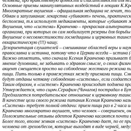
человека, про нравственную ценность и спасительность для нег
Основные приемы манипулятивных воздействий в лекциях К.Кр
Многократные внушения – официальная медицина не лечит, тол
Обман и запугивания: лекарства «убивают» печень, практическ
бесполезна, т.к использует медикаменты, которые «убивают ж
Внушения, что «система» Кравченко – прекрасная альтернатив
организма, при которых он сам мобилизует резервы для борьб
Внушение о несовместимости госмедицины и церковных таинст
евхаристическую (!!!) чашу.
Дезориентация слушателей – смешивание областей веры и нау
православна и истинна, потому что в Церкви всегда – истина («л
Важно отметить, что сначала Ксения Кравченко призывает бор
мнение духовника, не забывать о здравом смысле, о своих физи
акцент смещается просто на соблюдение жесткого режима питан
пищи. Пить только в промежутках между приемами пищи. Смож
будут отданы четкому соблюдению «системы», если создается 
Таким образом, в «системе» Кравченко происходит подмена пра
Утверждается, что сщмч.Серафим (Чичагов) пострадал в Бутово
Предлагается потребительское отношение к церковному таинс
В качестве цели своего режима питания Ксения Кравченко наз
«Система» требует полной отдачи: прием пищи раз в 2 часа ил
Кравченко многократно внушает, что человек – совершенен, о
Положительные отзывы адептов Кравченко касаются почти иск
Более того, вполне земная «система» Кравченко дает, по ее 
человека от грехов/бесов, которые выходят в виде червей, м