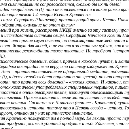
кими симптомами не сопровождается, сколько бы их ни было!
ео-лекций заочно (!), что не вписывается ни в какие рамки вра
ждающая текст 1-й лекции Ксении Кравченко:
 сщмч. Серафиму (Чичагову), практикующий врач - Ксения Павло
но обратить внимание на этот фильм:
лений при жизни, расстрелян НКВД именно за эту систему прот
 и исследователя системы свщм. Серафима Чичагова Ксении Па
тели" или прочие слуги дьявола, но дипломированные мед. врачи 
нят. Живут для людей, а не гонятся за длинным рублем, как в э
ктические рекомендации тоже понятные. Не требуют "истратит
.).
хологическое давление, обман, причем в каждом пункте, и манип
рафим пострадал не за веру, а за систему оздоровления. Кроме 
то – противопоставление ее официальной медицине, подчеркив
ские (!), и даже освобождает пациентов от грехов), полная от
ории, что причина всех болезней – «плохая кровь». И наконец, о
поток хаотически употребляемых специальных терминов, пишет 
подается в очень быстром темпе, изобилует ошеломляющими т
нестыковки. Прослеживаются некие манипулятивные воздействия
вают печень». Система же Чичагова (точнее - Кравченко) «уника
– православна и истинна, потому что в Церкви всегда – истина. 
руют, отключая у них критическое мышление.
я Кравченко пользуется им в полной мере. Ее лекции просто пе
ный продукт», «самый убойный продукт» и т.д. Удивляет, что
нные»?