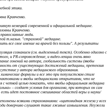
чебной этики.
вна Кравченко.
ивную немецкой современной и официальной медицине.
вловны Кравченко.
и православные люди.
той т.назыв. "страховой" медицине.
ь все свое имение на врачей без пользы". А результаты
уляция сознанием (см. выделенный текст). Особенно одиозно с
того, и PR-сопровождение, и видео-лекции очень явно
ание гонений на автора, глобальность системы (якобы
орванность от существующих достижений медицины, претензия
тсутствие у автора медицинского образования.
химические формулы и все это при популистском стиле
рактовками и якобы медицинскими открытиями, что не
 с четкой целью показать, что якобы официальная медицина
льна» – создает условия для организма, при которых он сам
То есть идет постоянное смешивание областей веры и науки/
реполнены всякими страхованиями: «щитовидная железа у всех
 люди доверчиво слушают такие лживые измышления. Неужели