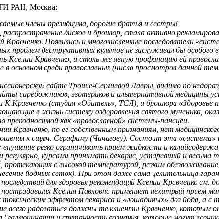
ИТИ РАН, Москва:
емые члены президиума, дорогие братья и сестры!
т, распространение дисков и брошюр, стала активно рекламиров
й Кравченко. Появились и многочисленные последователи «систе
ных проблем деструктивных культов не заслуживал бы особого в
 Ксении Кравченко, и столь же явную профанацию ей православн
в основном среди православных (число просмотров данной темы 
миссионерском сайте Троице-Сергиевой Лавры, видимо по недораз
сайты царебожников, эзотериков и альтернативной медицины усп
ми К.Кравченко (студия «Обитель», ТСЛ), и брошюра «Здоровье 
ощающие в жизнь систему оздоровления святого мученика, оказа
щью преподносимой как «православной» системы-панацеи.
ии Кравченко, по ее собственным признаниям, нет медицинского 
шения к сщмч. Серафиму (Чичагову). Состоит эта «система» из
: внушение резко ограничивать прием жидкости и калийсодержа
я и регулярно, курсами принимать декарис, устаревший и весьм
, протекающих с высокой температурой, резким обезвоживанием
 нанесение йодных сеток). При этом даже сама целительница га
последствий для здоровья рекомендаций Ксении Кравченко см. д
пострадавших Ксения Павловна применяет нехитрый прием мани
 с токсическим эффектом декариса и «лошадиных» доз йода, а с
ьше всего радоваться должны те клиенты Кравченко, которым о
за "галлюцинации и спутанность сознания, которые могут возн