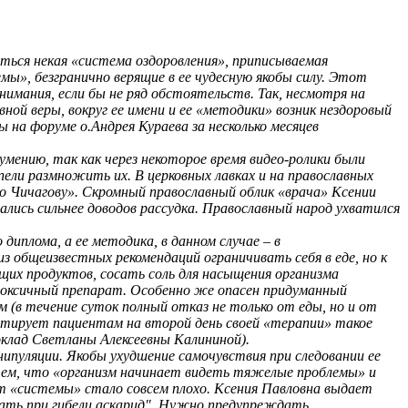
аться некая «система оздоровления», приписываемая
мы», безгранично верящие в ее чудесную якобы силу. Этот
нимания, если бы не ряд обстоятельств. Так, несмотря на
ой веры, вокруг ее имени и ее «методики» возник нездоровый
на форуме о.Андрея Кураева за несколько месяцев
умению, так как через некоторое время видео-ролики были
ели размножить их. В церковных лавках и на православных
по Чичагову». Скромный православный облик «врача» Ксении
лись сильнее доводов рассудка. Православный народ ухватился
диплома, а ее методика, в данном случае – в
 общеизвестных рекомендаций ограничивать себя в еде, но к
щих продуктов, сосать соль для насыщения организма
а токсичный препарат. Особенно же опасен придуманный
 (в течение суток полный отказ не только от еды, но и от
рантирует пациентам на второй день своей «терапии» такое
оклад Светланы Алексеевны Калининой).
пуляции. Якобы ухудшение самочувствия при следовании ее
 тем, что «организм начинает видеть тяжелые проблемы» и
т «системы» стало совсем плохо. Ксения Павловна выдает
икать при гибели аскарид". Нужно предупреждать