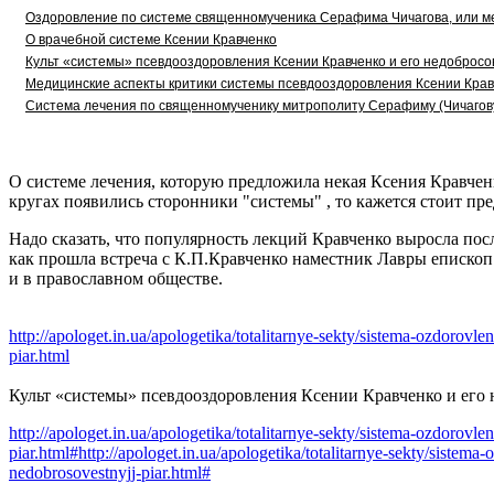
Оздоровление по системе священномученика Серафима Чичагова, или ме
О врачебной системе Ксении Кравченко
Культ «системы» псевдооздоровления Ксении Кравченко и его недоброс
Медицинские аспекты критики системы псевдооздоровления Ксении Крав
Система лечения по священномученику митрополиту Серафиму (Чичагову
О системе лечения, которую предложила некая Ксения Кравчен
кругах появились сторонники "системы" , то кажется стоит пре
Надо сказать, что популярность лекций Кравченко выросла пос
как прошла встреча с К.П.Кравченко наместник Лавры епископ 
и в православном обществе.
http://apologet.in.ua/apologetika/totalitarnye-sekty/sistema-ozdoro
piar.html
Культ «системы» псевдооздоровления Ксении Кравченко и его
http://apologet.in.ua/apologetika/totalitarnye-sekty/sistema-ozdoro
piar.html#http://apologet.in.ua/apologetika/totalitarnye-sekty/siste
nedobrosovestnyjj-piar.html#