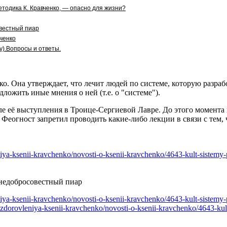
тодика К. Кравченко, — опасно для жизни?
овестный пиар
ченко
).Вопросы и ответы.
ко. Она утверждает, что лечит людей по системе, которую разр
дложить иные мнения о ней (т.е. о "системе").
ле её выступления в Троице-Сергиевой Лавре. До этого момента 
Феогност запретил проводить какие-либо лекции в связи с тем, 
vleniya-ksenii-kravchenko/novosti-o-ksenii-kravchenko/4643-kult-siste
 недобросовестный пиар
vleniya-ksenii-kravchenko/novosti-o-ksenii-kravchenko/4643-kult-siste
ma-ozdorovleniya-ksenii-kravchenko/novosti-o-ksenii-kravchenko/4643-k