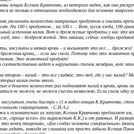
мы лекции Ксении Кравченко, из которого видно, как она раск
я не только в отношении необходимого для человека микроэлеме
вами увеличить количество натриевых продуктов и снизить преп
т. На 100 г продуктов… на 100 г … Вот, кусок хлеба, 100-грамм
ьный источник калия. Вот и дрожжевые продукты у нас эту ко
леб, это – бездрожжевой. Это лаваши, сейчас хлебцы продаютс
кты, инсульты и вязкая кровь – и вызывают это все … дрожжи!
 брожения крови,… если мы съели. Потому что это животное п
бразная. Это животный продукт!
и соответственно ведет к нарушению стенок мембран, вот этих
тором – калий – это все сладкое, это мед, где у нас калий? Ме
которых калия очень много.
е в бешеное количество раз поднимают калий в крови, кровь за
иться не можем, не можем съесть немножко. Если съели одну ку
инсультам, очень быстро » (1-я видео-лекция К.Кравченко, сте
ельными сокращениями, - С.Н.А.).
 и основательно их запугав, Ксения Кравченко предлагает им, к
исле, «проще всего» (по выражению К.К.) и от раковых. И разв
это венец творения», «Бог создал человека совершенным» (коне
лько гадать, никогда не слышала или просто забыла Ксения Пав