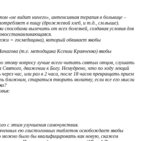
том «не видит ничего», интенсивная терапия в больнице –
отребляет в пищу (дрожжевой хлеб, и т.д., см.выше).
способами вылечить от всех болезней, создавая условия для
мовосстанавливающаяся.
 лжи = госмедицина), который обвивает якобы
ичагова (т.е. методщика Ксении Кравченко) якобы
 по этому вопросу лучше всего читать святых отцов, слушать
 Святого, движении к Богу. Немудрено, что по ходу лекций
рез час, или раз в 2 часа, после 18 часов прекращать прием
ь ближним, стараться творить молитву, если все его мысли
ко?
овья:
го с этим улучшения самочувствия.
азначенных ею глистогонных таблеток освобождает якобы
зию можно было бы квалифицировать как новую, скажем