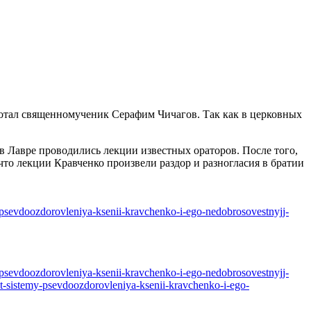
аботал священномученик Серафим Чичагов. Так как в церковных
в Лавре проводились лекции известных ораторов. После того,
что лекции Кравченко произвели раздор и разногласия в братии
my-psevdoozdorovleniya-ksenii-kravchenko-i-ego-nedobrosovestnyjj-
my-psevdoozdorovleniya-ksenii-kravchenko-i-ego-nedobrosovestnyjj-
ult-sistemy-psevdoozdorovleniya-ksenii-kravchenko-i-ego-