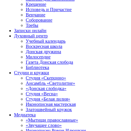
Крещение
Исповедь и Причастие
Венчание
Соборование
Требы
Записки онлайн
Духовный центр
Учебный календарь
Воскресная школа
Донская дружина
Милосердие
Газета Донская слобода
Библиотека
Студии и кружки
Студия «Скерцино»
Ансамбль «Светолитие»
«Донская слободка»
Студия «Весна»
Студия «Белая лилия»
Иконописная мастерская
Златошвейный кружок
Медиатека
«Мытищи православные»
«Звучащее слово»
Иконописец Роман Илюшкин