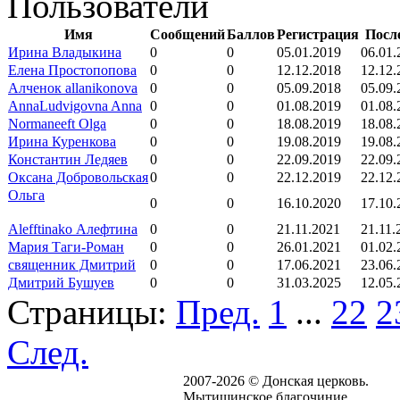
Пользователи
Имя
Сообщений
Баллов
Регистрация
Посл
Ирина Владыкина
0
0
05.01.2019
06.01.
Елена Простопопова
0
0
12.12.2018
12.12.
Алченок allanikonova
0
0
05.09.2018
05.09.
AnnaLudvigovna Anna
0
0
01.08.2019
01.08.
Normaneeft Olga
0
0
18.08.2019
18.08.
Ирина Куренкова
0
0
19.08.2019
19.08.
Константин Ледяев
0
0
22.09.2019
22.09.
Оксана Добровольская
0
0
22.12.2019
22.12.
Ольга
0
0
16.10.2020
17.10.
Alefftinako Алефтина
0
0
21.11.2021
21.11.
Мария Таги-Роман
0
0
26.01.2021
01.02.
священник Дмитрий
0
0
17.06.2021
23.06.
Дмитрий Бушуев
0
0
31.03.2025
12.05.
Страницы:
Пред.
1
...
22
2
След.
2007-2026 © Донская церковь.
Мытищинское благочиние