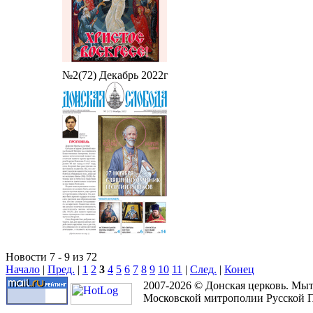
№2(72) Декабрь 2022г
Новости 7 - 9 из 72
Начало
|
Пред.
|
1
2
3
4
5
6
7
8
9
10
11
|
След.
|
Конец
2007-2026 © Донская церковь. Мы
Московской митрополии Русской 