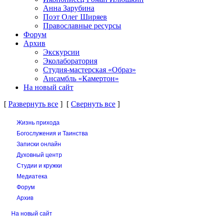
Анна Зарубина
Поэт Олег Ширяев
Православные ресурсы
Форум
Архив
Экскурсии
Эколаборатория
Студия-мастерская «Образ»
Ансамбль «Камертон»
На новый сайт
[
Развернуть все
] [
Свернуть все
]
Жизнь прихода
Богослужения и Таинства
Записки онлайн
Духовный центр
Студии и кружки
Медиатека
Форум
Архив
На новый сайт