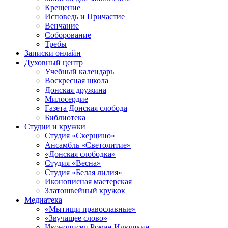
Крещение
Исповедь и Причастие
Венчание
Соборование
Требы
Записки онлайн
Духовный центр
Учебный календарь
Воскресная школа
Донская дружина
Милосердие
Газета Донская слобода
Библиотека
Студии и кружки
Студия «Скерцино»
Ансамбль «Светолитие»
«Донская слободка»
Студия «Весна»
Студия «Белая лилия»
Иконописная мастерская
Златошвейный кружок
Медиатека
«Мытищи православные»
«Звучащее слово»
Иконописец Роман Илюшкин