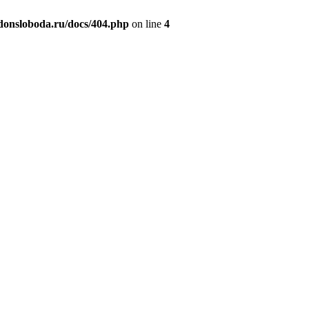
donsloboda.ru/docs/404.php
on line
4