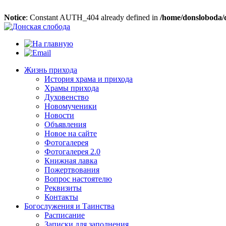
Notice
: Constant AUTH_404 already defined in
/home/donsloboda/
Жизнь прихода
История храма и прихода
Храмы прихода
Духовенство
Новомученики
Новости
Объявления
Новое на сайте
Фотогалерея
Фотогалерея 2.0
Книжная лавка
Пожертвования
Вопрос настоятелю
Реквизиты
Контакты
Богослужения и Таинства
Расписание
Записки для заполнения