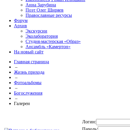
Анна Зарубина
Поэт Олег Ширяев
Православные ресурсы
Форум
Архив
Экскурсии
Эколаборатория
Студия-мастерская «Образ»
Ансамбль «Камертон»
На новый сайт
Главная страница
–
Жизнь прихода
–
Фотоальбомы
–
Богослужения
–
Галереи
Логин:
Пароль: