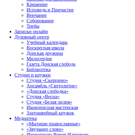
Крещение
Исповедь и Причастие
Венчание
Соборование
Требы
Записки онлайн
Духовный центр
Учебный календарь
Воскресная школа
Донская дружина
Милосердие
Газета Донская слобода
Библиотека
Студии и кружки
Студия «Скерцино»
Ансамбль «Светолитие»
«Донская слободка»
Студия «Весна»
Студия «Белая лилия»
Иконописная мастерская
Златошвейный кружок
Медиатека
«Мытищи православные»
«Звучащее слово»
Иконописец Роман Илюшкин